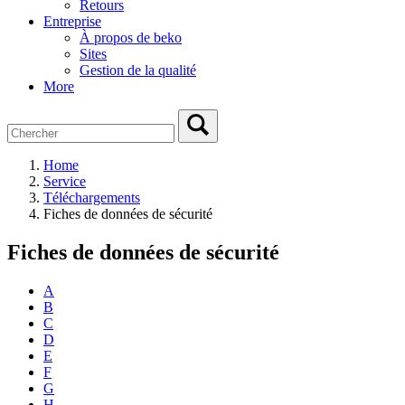
Retours
Entreprise
À propos de beko
Sites
Gestion de la qualité
More
Home
Service
Téléchargements
Fiches de données de sécurité
Fiches de données de sécurité
A
B
C
D
E
F
G
H