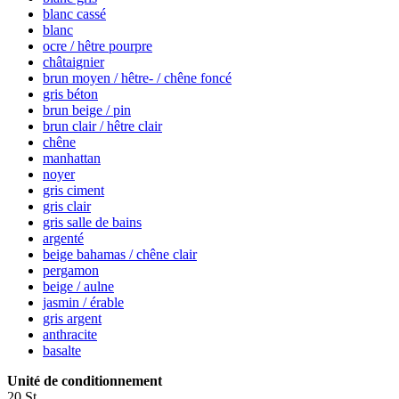
blanc cassé
blanc
ocre / hêtre pourpre
châtaignier
brun moyen / hêtre- / chêne foncé
gris béton
brun beige / pin
brun clair / hêtre clair
chêne
manhattan
noyer
gris ciment
gris clair
gris salle de bains
argenté
beige bahamas / chêne clair
pergamon
beige / aulne
jasmin / érable
gris argent
anthracite
basalte
Unité de conditionnement
20 St.