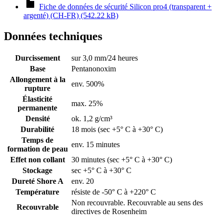
Fiche de données de sécurité Silicon pro4 (transparent +
argenté) (CH-FR) (542.22 kB)
Données techniques
Durcissement
sur 3,0 mm/24 heures
Base
Pentanonoxim
Allongement à la
env. 500%
rupture
Élasticité
max. 25%
permanente
Densité
ok. 1,2 g/cm³
Durabilité
18 mois (sec +5° C à +30° C)
Temps de
env. 15 minutes
formation de peau
Effet non collant
30 minutes (sec +5° C à +30° C)
Stockage
sec +5° C à +30° C
Dureté Shore A
env. 20
Température
résiste de -50° C à +220° C
Non recouvrable. Recouvrable au sens des
Recouvrable
directives de Rosenheim