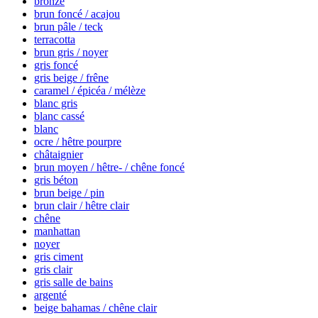
bronze
brun foncé / acajou
brun pâle / teck
terracotta
brun gris / noyer
gris foncé
gris beige / frêne
caramel / épicéa / mélèze
blanc gris
blanc cassé
blanc
ocre / hêtre pourpre
châtaignier
brun moyen / hêtre- / chêne foncé
gris béton
brun beige / pin
brun clair / hêtre clair
chêne
manhattan
noyer
gris ciment
gris clair
gris salle de bains
argenté
beige bahamas / chêne clair