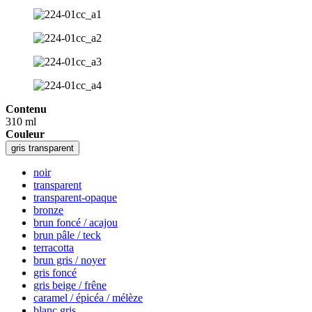
Contenu
310 ml
Couleur
gris transparent
noir
transparent
transparent-opaque
bronze
brun foncé / acajou
brun pâle / teck
terracotta
brun gris / noyer
gris foncé
gris beige / frêne
caramel / épicéa / mélèze
blanc gris