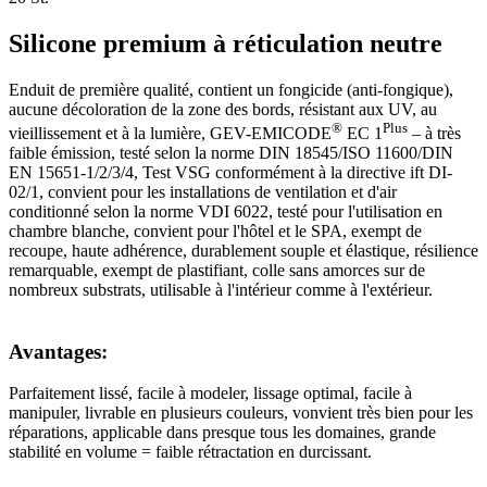
Silicone premium à réticulation neutre
Enduit de première qualité, contient un fongicide (anti-fongique),
aucune décoloration de la zone des bords, résistant aux UV, au
®
Plus
vieillissement et à la lumière, GEV-EMICODE
EC 1
– à très
faible émission, testé selon la norme DIN 18545/ISO 11600/DIN
EN 15651-1/2/3/4, Test VSG conformément à la directive ift DI-
02/1, convient pour les installations de ventilation et d'air
conditionné selon la norme VDI 6022, testé pour l'utilisation en
chambre blanche, convient pour l'hôtel et le SPA, exempt de
recoupe, haute adhérence, durablement souple et élastique, résilience
remarquable, exempt de plastifiant, colle sans amorces sur de
nombreux substrats, utilisable à l'intérieur comme à l'extérieur.
Avantages:
Parfaitement lissé, facile à modeler, lissage optimal, facile à
manipuler, livrable en plusieurs couleurs, vonvient très bien pour les
réparations, applicable dans presque tous les domaines, grande
stabilité en volume = faible rétractation en durcissant.