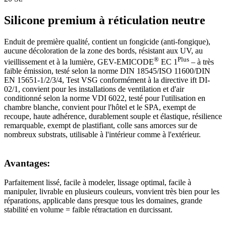
Silicone premium à réticulation neutre
Enduit de première qualité, contient un fongicide (anti-fongique),
aucune décoloration de la zone des bords, résistant aux UV, au
®
Plus
vieillissement et à la lumière, GEV-EMICODE
EC 1
– à très
faible émission, testé selon la norme DIN 18545/ISO 11600/DIN
EN 15651-1/2/3/4, Test VSG conformément à la directive ift DI-
02/1, convient pour les installations de ventilation et d'air
conditionné selon la norme VDI 6022, testé pour l'utilisation en
chambre blanche, convient pour l'hôtel et le SPA, exempt de
recoupe, haute adhérence, durablement souple et élastique, résilience
remarquable, exempt de plastifiant, colle sans amorces sur de
nombreux substrats, utilisable à l'intérieur comme à l'extérieur.
Avantages:
Parfaitement lissé, facile à modeler, lissage optimal, facile à
manipuler, livrable en plusieurs couleurs, vonvient très bien pour les
réparations, applicable dans presque tous les domaines, grande
stabilité en volume = faible rétractation en durcissant.