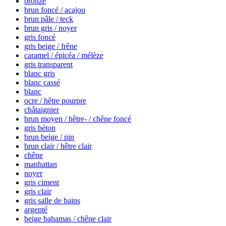
bronze
brun foncé / acajou
brun pâle / teck
brun gris / noyer
gris foncé
gris beige / frêne
caramel / épicéa / mélèze
gris transparent
blanc gris
blanc cassé
blanc
ocre / hêtre pourpre
châtaignier
brun moyen / hêtre- / chêne foncé
gris béton
brun beige / pin
brun clair / hêtre clair
chêne
manhattan
noyer
gris ciment
gris clair
gris salle de bains
argenté
beige bahamas / chêne clair