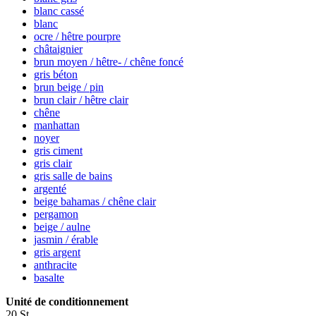
blanc cassé
blanc
ocre / hêtre pourpre
châtaignier
brun moyen / hêtre- / chêne foncé
gris béton
brun beige / pin
brun clair / hêtre clair
chêne
manhattan
noyer
gris ciment
gris clair
gris salle de bains
argenté
beige bahamas / chêne clair
pergamon
beige / aulne
jasmin / érable
gris argent
anthracite
basalte
Unité de conditionnement
20 St.