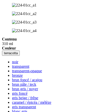
Contenu
310 ml
Couleur
terracotta
noir
transparent
transparent-opaque
bronze
brun foncé / acajou
brun pâle / teck
brun gris / noyer
gris foncé
gris beige / frêne
caramel / épicéa / mélèze
gris transparent
blanc gris