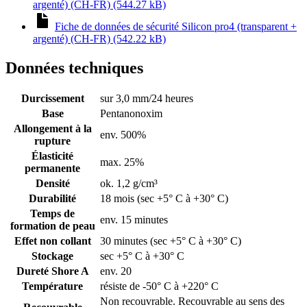
argenté) (CH-FR) (544.27 kB)
Fiche de données de sécurité Silicon pro4 (transparent +
argenté) (CH-FR) (542.22 kB)
Données techniques
Durcissement
sur 3,0 mm/24 heures
Base
Pentanonoxim
Allongement à la
env. 500%
rupture
Élasticité
max. 25%
permanente
Densité
ok. 1,2 g/cm³
Durabilité
18 mois (sec +5° C à +30° C)
Temps de
env. 15 minutes
formation de peau
Effet non collant
30 minutes (sec +5° C à +30° C)
Stockage
sec +5° C à +30° C
Dureté Shore A
env. 20
Température
résiste de -50° C à +220° C
Non recouvrable. Recouvrable au sens des